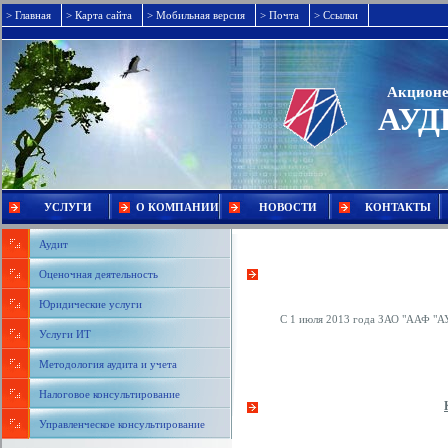
> Главная
> Карта сайта
> Мобильная версия
> Почта
> Ссылки
Акционе
АУ
УСЛУГИ
О КОМПАНИИ
НОВОСТИ
КОНТАКТЫ
Аудит
Оценочная деятельность
Юридические услуги
С 1 июля 2013 года ЗАО "ААФ "
Услуги ИТ
Методология аудита и учета
Налоговое консультирование
Управленческое консультирование