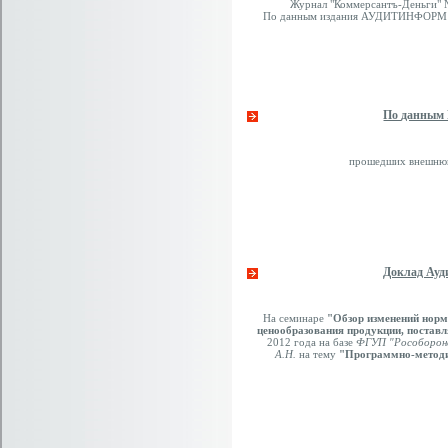
Журнал "Коммерсантъ-Деньги" №
По данным издания АУДИТИНФОРМ зани
По данным 
прошедших внешнюю 
Доклад Ауд
На семинаре
"Обзор изменений норм
ценообразования продукции, поставл
2012 года на базе
ФГУП "Рособорон
А.Н.
на тему
"Программно-методич